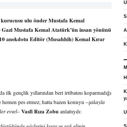
U
S
kurucusu ulu önder Mustafa Kemal
e Gazi Mustafa Kemal Atatürk’ün insan yönünü
A
n 10 anekdotu Editör (Musahhih) Kemal Kırar
K
M
H
da ilk gençlik yıllarından beri irtibatını koparmadığı
K
y
de hemen pes etmez; hatta bazen konuyu –
şakayla
Vasfi Rıza Zobu
ler evvel
–
anlattıydı:
U
düştüğünde gözlerini kısar ve sağ elinin
S