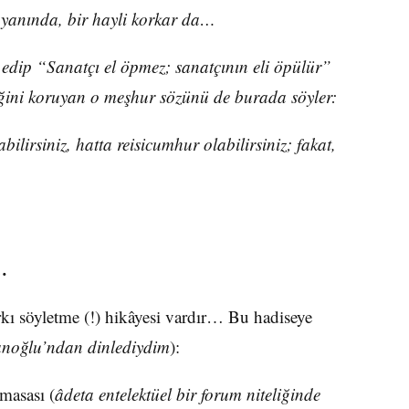
 yanında, bir hayli korkar da…
 edip “Sanatçı el öpmez; sanatçının eli öpülür”
iğini koruyan o meşhur sözünü de burada söyler:
labilirsiniz, hatta reisicumhur olabilirsiniz; fakat,
…
arkı söyletme (!) hikâyesi vardır… Bu hadiseye
noğlu’ndan dinlediydim
):
masası (
âdeta entelektüel bir forum niteliğinde