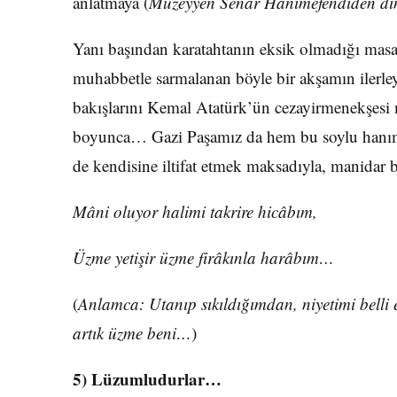
anlatmaya (
Müzeyyen Senar Hanımefendiden di
Yanı başından karatahtanın eksik olmadığı masa
muhabbetle sarmalanan böyle bir akşamın ilerley
bakışlarını Kemal Atatürk’ün cezayirmenekşesi 
boyunca… Gazi Paşamız da hem bu soylu hanım
de kendisine iltifat etmek maksadıyla, manidar bi
Mâni oluyor halimi takrire hicâbım,
Üzme yetişir üzme firâkınla harâbım…
(
Anlamca: Utanıp sıkıldığımdan, niyetimi belli 
artık üzme beni…
)
5) Lüzumludurlar…