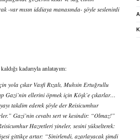
ak -var mısın iddiaya manasında- şöyle seslenirdi
A
K
aldığı kadarıyla anlatayım:
in yola çıkar Vasfi Rızalı, Muhsin Ertuğrullu
 Gazi’nin ellerini öpmek için Köşk’e çıkarlar…
nyayı takdim ederek şöyle der Reisicumhur
rler.” Gazi’nin cevabı sert ve kesindir: “Olmaz!”
isicumhur Hazretleri yineler, sesini yükselterek:
esi gittikçe artar: “Sinirlendi, azarlayacak şimdi