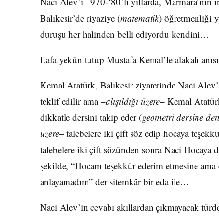
Naci Alev’i 1970-‘80’li yıllarda, Marmara’nın i
Balıkesir’de riyaziye (
matematik
) öğretmenliği y
duruşu her halinden belli ediyordu kendini…
Lafa yekûn tutup Mustafa Kemal’le alakalı anısı
Kemal Atatürk, Balıkesir ziyaretinde Naci Ale
teklif edilir ama –
alışıldığı üzere
– Kemal Atatürk
dikkatle dersini takip eder (
geometri dersine den
üzere
– talebelere iki çift söz edip hocaya teşekkü
talebelere iki çift sözünden sonra Naci Hocaya d
şekilde, “Hocam teşekkür ederim etmesine ama e
anlayamadım” der sitemkâr bir eda ile…
Naci Alev’in cevabı akıllardan çıkmayacak türde