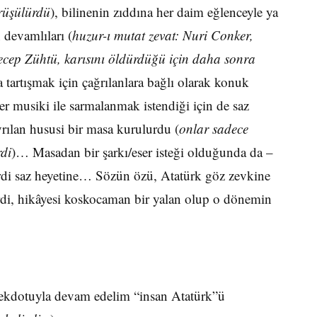
örüşülürdü
), bilinenin zıddına her daim eğlenceyle ya
devamlıları (
huzur-ı mutat zevat: Nuri Conker,
ecep Zühtü, karısını öldürdüğü için daha sonra
a tartışmak için çağrılanlara bağlı olarak konuk
r musiki ile sarmalanmak istendiği için de saz
yrılan hususi bir masa kurulurdu (
onlar sadece
rdi
)… Masadan bir şarkı/eser isteği olduğunda da –
etirdi saz heyetine… Sözün özü, Atatürk göz zevkine
irdi, hikâyesi koskocaman bir yalan olup o dönemin
nekdotuyla devam edelim “insan Atatürk”ü