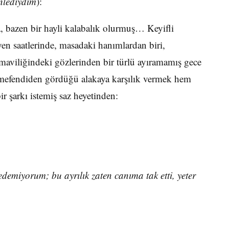
nlediydim
):
, bazen bir hayli kalabalık olurmuş… Keyifli
en saatlerinde, masadaki hanımlardan biri,
maviliğindeki gözlerinden bir türlü ayıramamış gece
efendiden gördüğü alakaya karşılık vermek hem
r şarkı istemiş saz heyetinden:
edemiyorum; bu ayrılık zaten canıma tak etti, yeter