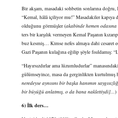
Bir akşam, masadaki sohbetin sonlarına doğru, 
“Kemal, hâlâ içiliyor mu!” Masadakiler kapıya 
olduğunu görmüşler (
akabinde hemen odasına 
ters bir karşılık vermeyen Kemal Paşanın kızarı
buz kesmiş… Kimse nefes almaya dahi cesaret e
Gazi Paşanın kulağına eğilip şöyle fısıldamış: 
“Hayırsızdırlar ama lüzumludurlar” manasındaki
gülümseyince, masa da gerginlikten kurtulmuş 
neredeyse aynısını bir başka hanımın saygısızlı
bir büyüğü anlatmış, o da bana naklettiydi]…
)
6) İlk ders…