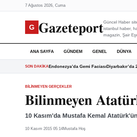
7 Ağustos 2026, Cuma
Gazeteport
Güncel Haber site
G
istanbul haber, h
magazin, Şair Eşre
ANA SAYFA
GÜNDEM
GENEL
DÜNYA
Endonezya’da Gemi Faciası
Diyarbakır’da 
SON DAKIKA
BILINMEYEN GERÇEKLER
Bilinmeyen Atatü
10 Kasım'da Mustafa Kemal Atatürk'ün
10 Kasım 2015 05:14
Mustafa Hoş