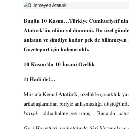
Bugün 10 Kasım…Türkiye Cumhuriyeti’nin 
Atatürk’ün ölüm yıl dönümü. Bu özel günd
anlatan ve şimdiye kadar pek de bilinmeye
Gazeteport için kaleme aldı.
10 Kasım’da 10 İnsani Özellik
1) Hadi de!…
Atatürk
Mustafa Kemal
, özellikle çocukluk ya 
arkadaşlarından biriyle anlaşmazlığa düştüğün
karışık
– iddia haline getirirmiş… Bana da –
sene
Gazi Hazretleri, muhatabıyla fikri bir tenakuza 