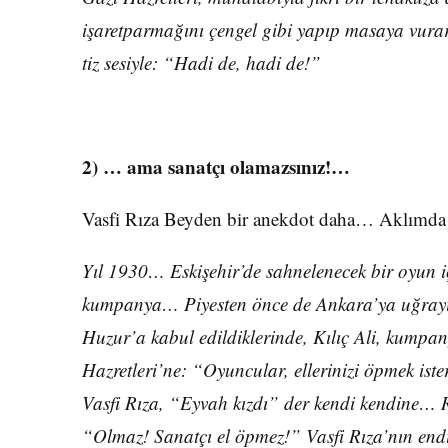
işaretparmağını çengel gibi yapıp masaya vurar
tiz sesiyle: “Hadi de, hadi de!”
2) … ama sanatçı olamazsınız!…
Vasfi Rıza Beyden bir anekdot daha… Aklımda k
Yıl 1930… Eskişehir’de sahnelenecek bir oyun iç
kumpanya… Piyesten önce de Ankara’ya uğrayıp
Huzur’a kabul edildiklerinde, Kılıç Ali, kumpa
Hazretleri’ne: “Oyuncular, ellerinizi öpmek iste
Vasfi Rıza, “Eyvah kızdı” der kendi kendine… Re
“Olmaz! Sanatçı el öpmez!” Vasfi Rıza’nın endiş