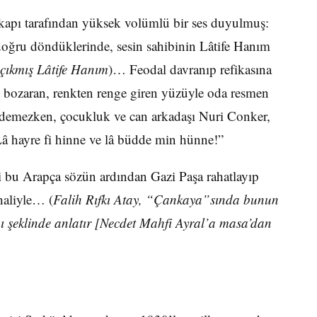
kapı tarafından yüksek volümlü bir ses duyulmuş:
doğru döndüklerinde, sesin sahibinin Lâtife Hanım
çıkmış Lâtife Hanım
)… Feodal davranıp refikasına
p bozaran, renkten renge giren yüzüyle oda resmen
demezken, çocukluk ve can arkadaşı Nuri Conker,
“Lâ hayre fi hinne ve lâ büdde min hünne!”
 bu Arapça sözün ardından Gazi Paşa rahatlayıp
haliyle… (
Falih Rıfkı Atay, “Çankaya”sında bunun
ğı şeklinde anlatır [Necdet Mahfi Ayral’a masa’dan