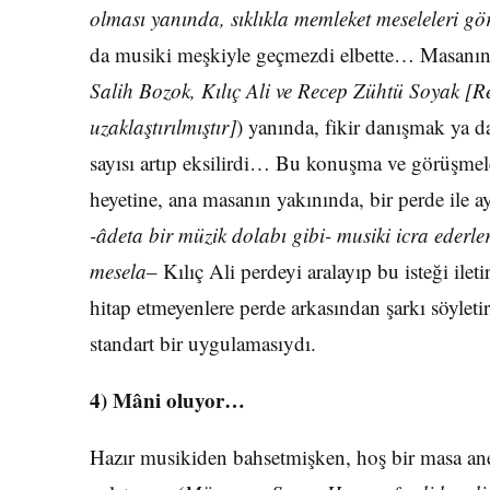
olması yanında, sıklıkla memleket meseleleri g
da musiki meşkiyle geçmezdi elbette… Masanın 
Salih Bozok, Kılıç Ali ve Recep Zühtü Soyak [R
uzaklaştırılmıştır]
) yanında, fikir danışmak ya d
sayısı artıp eksilirdi… Bu konuşma ve görüşmele
heyetine, ana masanın yakınında, bir perde ile a
-âdeta bir müzik dolabı gibi- musiki icra ederle
mesela
– Kılıç Ali perdeyi aralayıp bu isteği il
hitap etmeyenlere perde arkasından şarkı söylet
standart bir uygulamasıydı.
4) Mâni oluyor…
Hazır musikiden bahsetmişken, hoş bir masa a