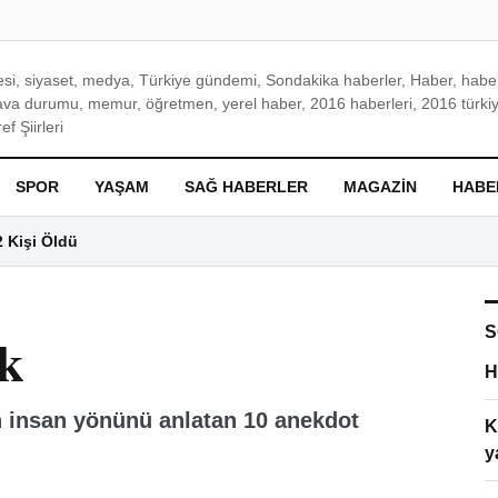
si, siyaset, medya, Türkiye gündemi, Sondakika haberler, Haber, haberl
ava durumu, memur, öğretmen, yerel haber, 2016 haberleri, 2016 türkiy
f Şiirleri
SPOR
YAŞAM
SAĞ HABERLER
MAGAZIN
HABE
2 Kişi Öldü
S
rk
H
 insan yönünü anlatan 10 anekdot
K
y