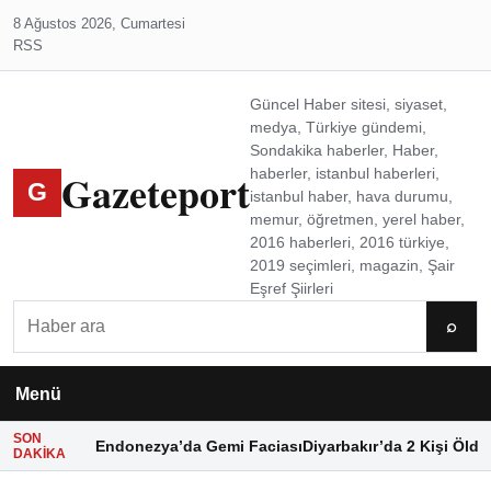
8 Ağustos 2026, Cumartesi
RSS
Güncel Haber sitesi, siyaset,
medya, Türkiye gündemi,
Sondakika haberler, Haber,
Gazeteport
haberler, istanbul haberleri,
G
istanbul haber, hava durumu,
memur, öğretmen, yerel haber,
2016 haberleri, 2016 türkiye,
2019 seçimleri, magazin, Şair
Eşref Şiirleri
Ara
⌕
Menü
SON
Endonezya’da Gemi Faciası
Diyarbakır’da 2 Kişi Öldü
DAKIKA