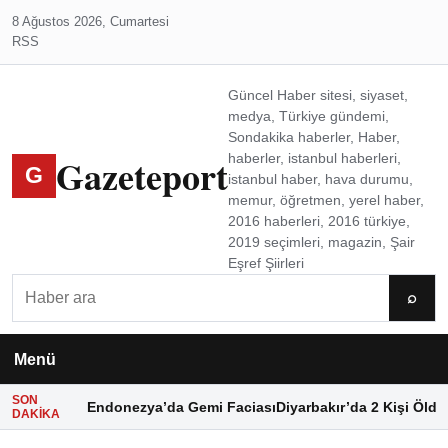
8 Ağustos 2026, Cumartesi
RSS
Güncel Haber sitesi, siyaset,
medya, Türkiye gündemi,
Sondakika haberler, Haber,
Gazeteport
haberler, istanbul haberleri,
G
istanbul haber, hava durumu,
memur, öğretmen, yerel haber,
2016 haberleri, 2016 türkiye,
2019 seçimleri, magazin, Şair
Eşref Şiirleri
Ara
⌕
Menü
SON
Endonezya’da Gemi Faciası
Diyarbakır’da 2 Kişi Öldü
DAKIKA