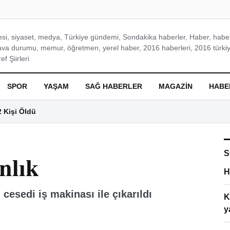
si, siyaset, medya, Türkiye gündemi, Sondakika haberler, Haber, haberl
ava durumu, memur, öğretmen, yerel haber, 2016 haberleri, 2016 türkiy
f Şiirleri
SPOR
YAŞAM
SAĞ HABERLER
MAGAZIN
HABE
2 Kişi Öldü
S
nlık
H
cesedi iş makinası ile çıkarıldı
K
y