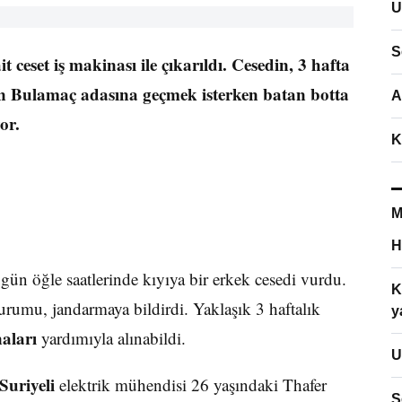
U
S
 ceset iş makinası ile çıkarıldı. Cesedin, 3 hafta
ın Bulamaç adasına geçmek isterken batan botta
A
or.
K
M
H
n öğle saatlerinde kıyıya bir erkek cesedi vurdu.
K
durumu, jandarmaya bildirdi. Yaklaşık 3 haftalık
y
aları
yardımıyla alınabildi.
U
Suriyeli
elektrik mühendisi 26 yaşındaki Thafer
S