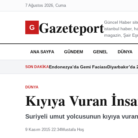
7 Ağustos 2026, Cuma
Gazeteport
Güncel Haber site
G
istanbul haber, h
magazin, Şair Eşre
ANA SAYFA
GÜNDEM
GENEL
DÜNYA
Endonezya’da Gemi Faciası
Diyarbakır’da 
SON DAKIKA
DÜNYA
Kıyıya Vuran İnsa
Suriyeli umut yolcusunun kıyıya vuran 
9 Kasım 2015 22:34
Mustafa Hoş