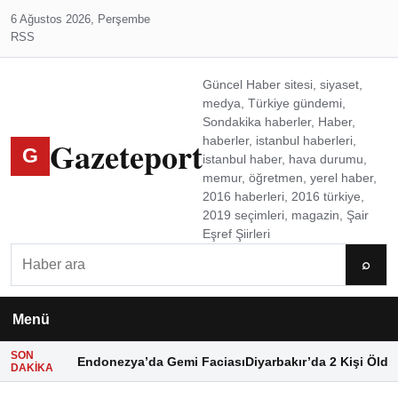
6 Ağustos 2026, Perşembe
RSS
Güncel Haber sitesi, siyaset,
medya, Türkiye gündemi,
Sondakika haberler, Haber,
Gazeteport
haberler, istanbul haberleri,
G
istanbul haber, hava durumu,
memur, öğretmen, yerel haber,
2016 haberleri, 2016 türkiye,
2019 seçimleri, magazin, Şair
Eşref Şiirleri
Ara
⌕
Menü
SON
Endonezya’da Gemi Faciası
Diyarbakır’da 2 Kişi Öldü
DAKIKA