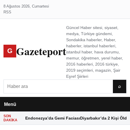
8 Ağustos 2026, Cumartesi
RSS
Güncel Haber sitesi, siyaset,
medya, Türkiye gündemi,
Sondakika haberler, Haber,
Gazeteport
haberler, istanbul haberleri,
G
istanbul haber, hava durumu,
memur, öğretmen, yerel haber,
2016 haberleri, 2016 türkiye,
2019 seçimleri, magazin, Şair
Eşref Şiirleri
Ara
⌕
Menü
SON
Endonezya’da Gemi Faciası
Diyarbakır’da 2 Kişi Öldü
DAKIKA