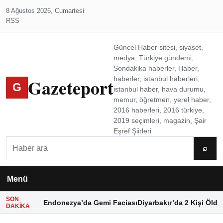
8 Ağustos 2026, Cumartesi
RSS
Güncel Haber sitesi, siyaset,
medya, Türkiye gündemi,
Sondakika haberler, Haber,
Gazeteport
haberler, istanbul haberleri,
G
istanbul haber, hava durumu,
memur, öğretmen, yerel haber,
2016 haberleri, 2016 türkiye,
2019 seçimleri, magazin, Şair
Eşref Şiirleri
Ara
⌕
Menü
SON
Endonezya’da Gemi Faciası
Diyarbakır’da 2 Kişi Öldü
DAKIKA