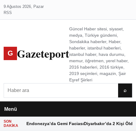
9 Ağustos 2026, Pazar
RSS
Güncel Haber sitesi, siyaset,
medya, Türkiye gündemi,
Sondakika haberler, Haber,
Gazeteport
haberler, istanbul haberleri,
G
istanbul haber, hava durumu,
memur, öğretmen, yerel haber,
2016 haberleri, 2016 türkiye,
2019 seçimleri, magazin, Şair
Eşref Şiirleri
Ara
⌕
Menü
SON
Endonezya’da Gemi Faciası
Diyarbakır’da 2 Kişi Öldü
DAKIKA