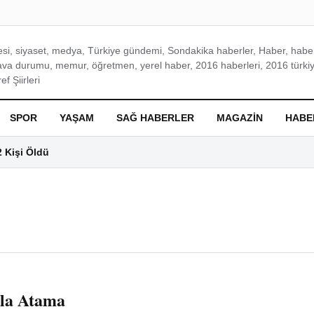
si, siyaset, medya, Türkiye gündemi, Sondakika haberler, Haber, haberl
ava durumu, memur, öğretmen, yerel haber, 2016 haberleri, 2016 türkiy
f Şiirleri
SPOR
YAŞAM
SAĞ HABERLER
MAGAZIN
HABE
2 Kişi Öldü
la Atama