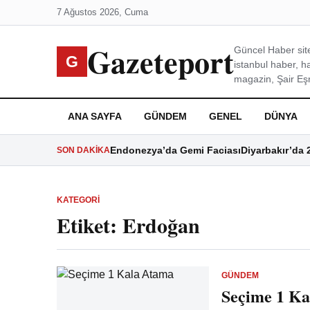
7 Ağustos 2026, Cuma
Gazeteport
Güncel Haber site
G
istanbul haber, h
magazin, Şair Eşre
ANA SAYFA
GÜNDEM
GENEL
DÜNYA
Endonezya’da Gemi Faciası
Diyarbakır’da 
SON DAKIKA
KATEGORI
Etiket:
Erdoğan
GÜNDEM
Seçime 1 Ka