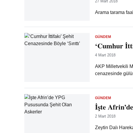
27 Mart 2018
Arama tarama faaliy
GÜNDEM
‘Cumhur İtti
4 Mart 2018
AKP Milletvekili M
cenazesinde gülüş
GÜNDEM
İşte Afrin’
2 Mart 2018
Zeytin Dalı Harekat