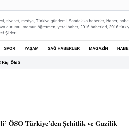
si, siyaset, medya, Türkiye gündemi, Sondakika haberler, Haber, haberl
ava durumu, memur, öğretmen, yerel haber, 2016 haberleri, 2016 türkiy
f Şiirleri
SPOR
YAŞAM
SAĞ HABERLER
MAGAZIN
HABE
2 Kişi Öldü
lli’ ÖSO Türkiye’den Şehitlik ve Gazilik