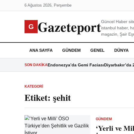
6 Ağustos 2026, Perşembe
Gazeteport
Güncel Haber site
G
istanbul haber, h
magazin, Şair Eşre
ANA SAYFA
GÜNDEM
GENEL
DÜNYA
Endonezya’da Gemi Faciası
Diyarbakır’da 
SON DAKIKA
KATEGORI
Etiket:
şehit
GÜNDEM
‘Yerli ve Mi