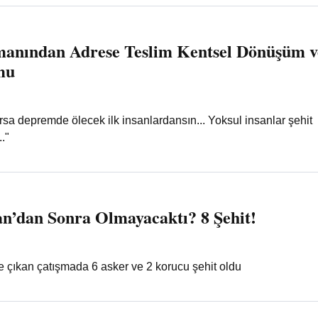
anından Adrese Teslim Kentsel Dönüşüm v
mu
rsa depremde ölecek ilk insanlardansın... Yoksul insanlar şehit
."
an’dan Sonra Olmayacaktı? 8 Şehit!
e çıkan çatışmada 6 asker ve 2 korucu şehit oldu