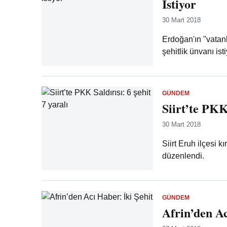
İstiyor
30 Mart 2018
Erdoğan'ın "vatanl
şehitlik ünvanı ist
GÜNDEM
Siirt’te PKK 
30 Mart 2018
Siirt Eruh ilçesi 
düzenlendi.
GÜNDEM
Afrin’den Ac