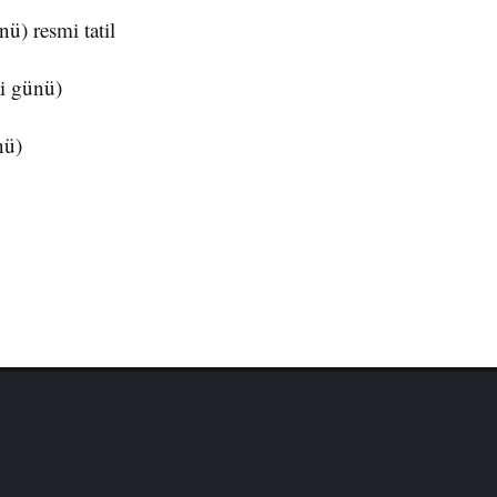
) resmi tatil
i günü)
nü)