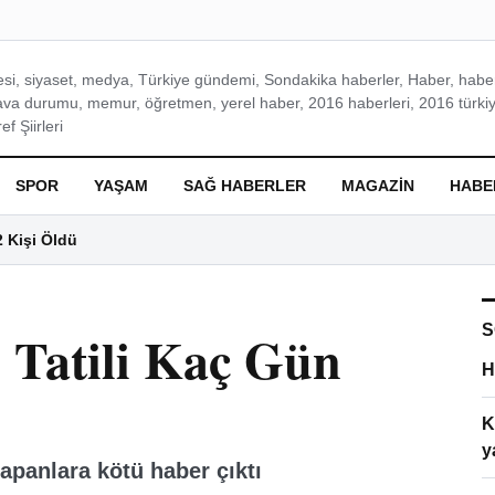
si, siyaset, medya, Türkiye gündemi, Sondakika haberler, Haber, haberl
ava durumu, memur, öğretmen, yerel haber, 2016 haberleri, 2016 türkiy
f Şiirleri
SPOR
YAŞAM
SAĞ HABERLER
MAGAZIN
HABE
2 Kişi Öldü
S
Tatili Kaç Gün
H
K
y
apanlara kötü haber çıktı