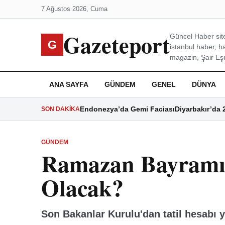
7 Ağustos 2026, Cuma
Gazeteport
Güncel Haber site
G
istanbul haber, h
magazin, Şair Eşre
ANA SAYFA
GÜNDEM
GENEL
DÜNYA
Endonezya’da Gemi Faciası
Diyarbakır’da 
SON DAKIKA
GÜNDEM
Ramazan Bayramı 
Olacak?
Son Bakanlar Kurulu'dan tatil hesabı y