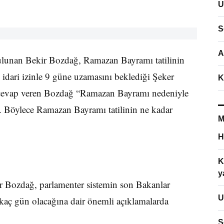
U
S
A
ulunan Bekir Bozdağ, Ramazan Bayramı tatilinin
 idari izinle 9 güne uzamasını beklediği Şeker
K
z cevap veren Bozdağ “Ramazan Bayramı nedeniyle
i. Böylece Ramazan Bayramı tatilinin ne kadar
M
H
K
y
 Bozdağ, parlamenter sistemin son Bakanlar
U
kaç gün olacağına dair önemli açıklamalarda
S