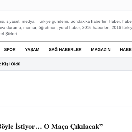
si, siyaset, medya, Türkiye gündemi, Sondakika haberler, Haber, haberl
ava durumu, memur, öğretmen, yerel haber, 2016 haberleri, 2016 türkiy
f Şiirleri
SPOR
YAŞAM
SAĞ HABERLER
MAGAZIN
HABE
2 Kişi Öldü
Böyle İstiyor… O Maça Çıkılacak”