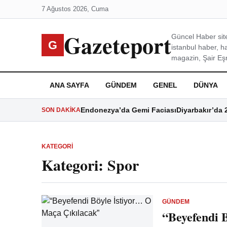
7 Ağustos 2026, Cuma
Gazeteport
Güncel Haber site
G
istanbul haber, h
magazin, Şair Eşre
ANA SAYFA
GÜNDEM
GENEL
DÜNYA
Endonezya’da Gemi Faciası
Diyarbakır’da 
SON DAKIKA
KATEGORI
Kategori:
Spor
GÜNDEM
“Beyefendi 