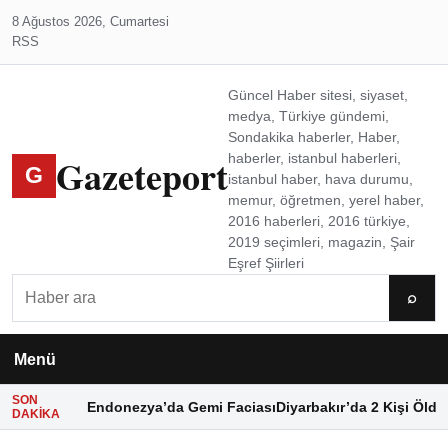
8 Ağustos 2026, Cumartesi
RSS
Güncel Haber sitesi, siyaset,
medya, Türkiye gündemi,
Sondakika haberler, Haber,
Gazeteport
haberler, istanbul haberleri,
G
istanbul haber, hava durumu,
memur, öğretmen, yerel haber,
2016 haberleri, 2016 türkiye,
2019 seçimleri, magazin, Şair
Eşref Şiirleri
Ara
⌕
Menü
SON
Endonezya’da Gemi Faciası
Diyarbakır’da 2 Kişi Öldü
DAKIKA