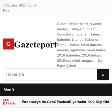
7 Ağustos 2026, Cuma
RSS
Güncel Haber sitesi, siyaset,
medya, Türkiye gündemi,
Sondakika haberler, Haber,
Gazeteport
haberler, istanbul haberleri,
G
istanbul haber, hava durumu,
memur, öğretmen, yerel haber,
2016 haberleri, 2016 türkiye,
2019 seçimleri, magazin, Şair
Eşref Şiirleri
Ara
⌕
Menü
SON
Endonezya’da Gemi Faciası
Diyarbakır’da 2 Kişi Öldü
DAKIKA