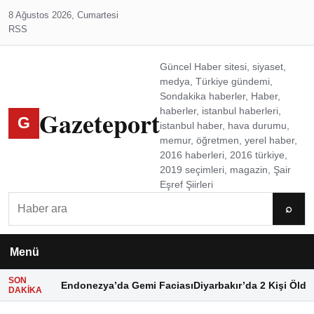
8 Ağustos 2026, Cumartesi
RSS
Güncel Haber sitesi, siyaset,
medya, Türkiye gündemi,
Sondakika haberler, Haber,
Gazeteport
haberler, istanbul haberleri,
G
istanbul haber, hava durumu,
memur, öğretmen, yerel haber,
2016 haberleri, 2016 türkiye,
2019 seçimleri, magazin, Şair
Eşref Şiirleri
Ara
⌕
Menü
SON
Endonezya’da Gemi Faciası
Diyarbakır’da 2 Kişi Öldü
DAKIKA