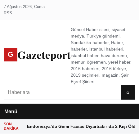
7 Ağustos 2026, Cuma
RSS
Güncel Haber sitesi, siyaset,
medya, Türkiye gündemi,
Sondakika haberler, Haber,
Gazeteport
haberler, istanbul haberleri,
G
istanbul haber, hava durumu,
memur, öğretmen, yerel haber,
2016 haberleri, 2016 türkiye,
2019 seçimleri, magazin, Şair
Eşref Şiirleri
Ara
⌕
Menü
SON
Endonezya’da Gemi Faciası
Diyarbakır’da 2 Kişi Öldü
DAKIKA