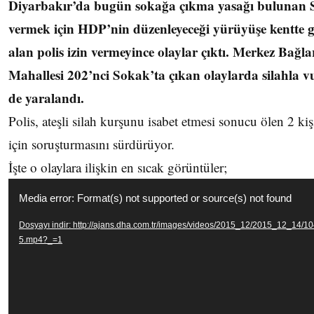
Diyarbakır’da bugün sokağa çıkma yasağı bulunan Su
vermek için HDP’nin düzenleyeceği yürüyüşe kentte g
alan polis izin vermeyince olaylar çıktı. Merkez Bağla
Mahallesi 202’nci Sokak’ta çıkan olaylarda silahla vur
de yaralandı.
Polis, ateşli silah kurşunu isabet etmesi sonucu ölen 2 ki
için soruşturmasını sürdürüyor.
İşte o olaylara ilişkin en sıcak görüntüler;
Video
Media error: Format(s) not supported or source(s) not found
oynatıcı
Dosyayı indir: http://ajans.dha.com.tr/images/videos/2015_12/2015_12_14/10
5.mp4?_=1