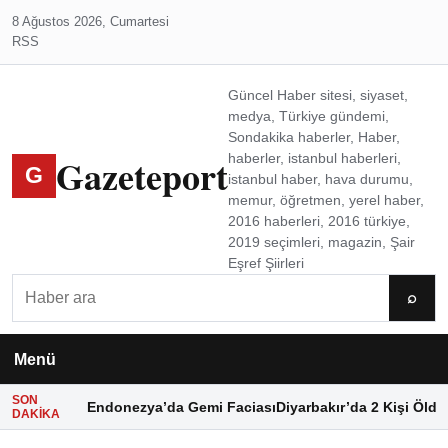
8 Ağustos 2026, Cumartesi
RSS
Güncel Haber sitesi, siyaset,
medya, Türkiye gündemi,
Sondakika haberler, Haber,
Gazeteport
haberler, istanbul haberleri,
G
istanbul haber, hava durumu,
memur, öğretmen, yerel haber,
2016 haberleri, 2016 türkiye,
2019 seçimleri, magazin, Şair
Eşref Şiirleri
Ara
⌕
Menü
SON
Endonezya’da Gemi Faciası
Diyarbakır’da 2 Kişi Öldü
DAKIKA