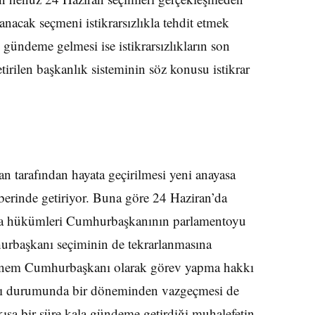
nacak seçmeni istikrarsızlıkla tehdit etmek
gündeme gelmesi ise istikrarsızlıkların son
tirilen başkanlık sisteminin söz konusu istikrar
tarafından hayata geçirilmesi yeni anayasa
berinde getiriyor. Buna göre 24 Haziran’da
yasa hükümleri Cumhurbaşkanının parlamentoyu
rbaşkanı seçiminin de tekrarlanmasına
önem Cumhurbaşkanı olarak görev yapma hakkı
ası durumunda bir döneminden vazgeçmesi de
sa bir süre kala gündeme getirdiği muhalefetin