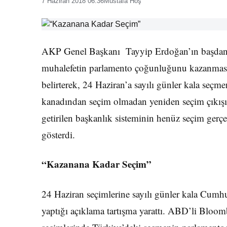
7 Haziran 2018 06:36
Mustafa Hoş
AKP Genel Başkanı Tayyip Erdoğan’ın başdan
muhalefetin parlamento çoğunluğunu kazanması
belirterek, 24 Haziran’a sayılı günler kala seçm
kanadından seçim olmadan yeniden seçim çıkışı ya
getirilen başkanlık sisteminin henüz seçim gerçe
gösterdi.
“Kazanana Kadar Seçim”
24 Haziran seçimlerine sayılı günler kala Cu
yaptığı açıklama tartışma yarattı. ABD’li Blo