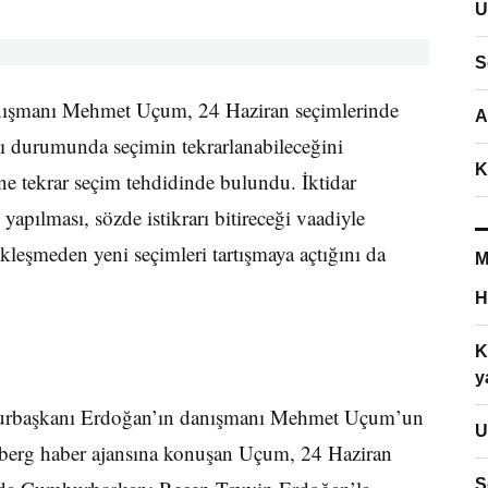
U
S
ışmanı Mehmet Uçum, 24 Haziran seçimlerinde
A
 durumunda seçimin tekrarlanabileceğini
K
ene tekrar seçim tehdidinde bulundu. İktidar
pılması, sözde istikrarı bitireceği vaadiyle
kleşmeden yeni seçimleri tartışmaya açtığını da
M
H
K
y
mhurbaşkanı Erdoğan’ın danışmanı Mehmet Uçum’un
U
omberg haber ajansına konuşan Uçum, 24 Haziran
S