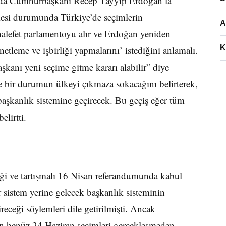
oda Cumhurbaşkanı Recep Tayyip Erdoğan’la
çmesi durumunda Türkiye’de seçimlerin
A
halefet parlamentoyu alır ve Erdoğan yeniden
K
denetleme ve işbirliği yapmalarını’ istediğini anlamalı.
kanı yeni seçime gitme kararı alabilir” diye
 bir durumun ülkeyi çıkmaza sokacağını belirterek,
aşkanlık sistemine geçirecek. Bu geçiş eğer tüm
lirtti.
 ve tartışmalı 16 Nisan referandumunda kabul
r sistem yerine gelecek başkanlık sisteminin
ireceği söylemleri dile getirilmişti. Ancak
henüz 24 Haziran seçimleri gerçekleşmeden