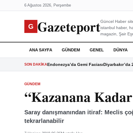
6 Ağustos 2026, Perşembe
Gazeteport
Güncel Haber site
G
istanbul haber, h
magazin, Şair Eşre
ANA SAYFA
GÜNDEM
GENEL
DÜNYA
Endonezya’da Gemi Faciası
Diyarbakır’da 
SON DAKIKA
GÜNDEM
“Kazanana Kadar
Saray danışmanından itiraf: Meclis ç
tekrarlanabilir