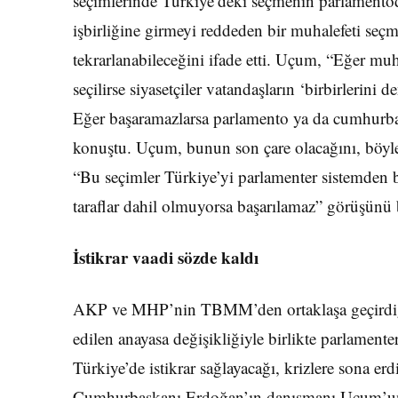
seçimlerinde Türkiye’deki seçmenin parlament
işbirliğine girmeyi reddeden bir muhalefeti se
tekrarlanabileceğini ifade etti. Uçum, “Eğer mu
seçilirse siyasetçiler vatandaşların ‘birbirlerini 
Eğer başaramazlarsa parlamento ya da cumhurbaş
konuştu. Uçum, bunun son çare olacağını, böyle
“Bu seçimler Türkiye’yi parlamenter sistemden b
taraflar dahil olmuyorsa başarılamaz” görüşünü be
İstikrar vaadi sözde kaldı
AKP ve MHP’nin TBMM’den ortaklaşa geçirdiği
edilen anayasa değişikliğiyle birlikte parlamente
Türkiye’de istikrar sağlayacağı, krizlere sona erd
Cumhurbaşkanı Erdoğan’ın danışmanı Uçum’un 