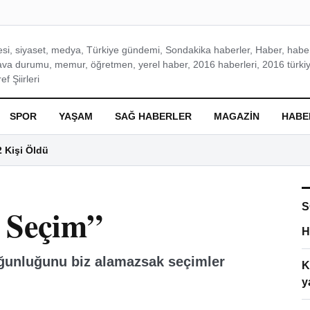
si, siyaset, medya, Türkiye gündemi, Sondakika haberler, Haber, haberl
ava durumu, memur, öğretmen, yerel haber, 2016 haberleri, 2016 türkiy
f Şiirleri
SPOR
YAŞAM
SAĞ HABERLER
MAGAZIN
HABE
2 Kişi Öldü
S
 Seçim”
H
oğunluğunu biz alamazsak seçimler
K
y