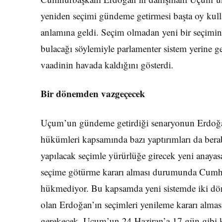
yeniden seçimi gündeme getirmesi başta oy kulla
anlamına geldi. Seçim olmadan yeni bir seçimin 
bulacağı söylemiyle parlamenter sistem yerine ge
vaadinin havada kaldığını gösterdi.
Bir dönemden vazgeçecek
Uçum’un gündeme getirdiği senaryonun Erdoğan 
hükümleri kapsamında bazı yaptırımları da bera
yapılacak seçimle yürürlüğe girecek yeni ana
seçime götürme kararı alması durumunda Cumhu
hükmediyor. Bu kapsamda yeni sistemde iki d
olan Erdoğan’ın seçimleri yenileme kararı alm
gerekecek. Uçum’un 24 Haziran’a 17 gün gibi kı