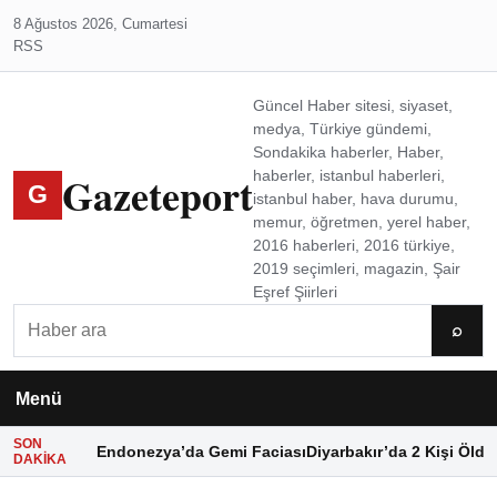
8 Ağustos 2026, Cumartesi
RSS
Güncel Haber sitesi, siyaset,
medya, Türkiye gündemi,
Sondakika haberler, Haber,
Gazeteport
haberler, istanbul haberleri,
G
istanbul haber, hava durumu,
memur, öğretmen, yerel haber,
2016 haberleri, 2016 türkiye,
2019 seçimleri, magazin, Şair
Eşref Şiirleri
Ara
⌕
Menü
SON
Endonezya’da Gemi Faciası
Diyarbakır’da 2 Kişi Öldü
DAKIKA