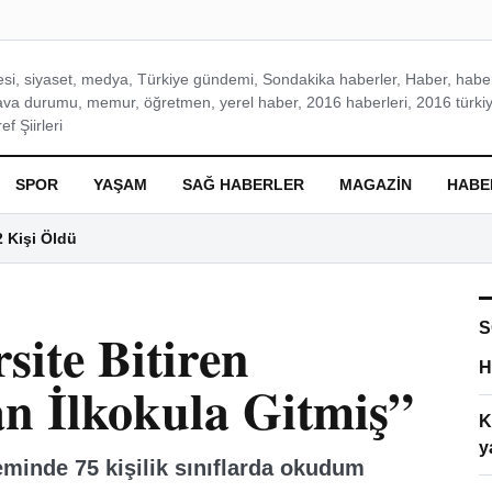
si, siyaset, medya, Türkiye gündemi, Sondakika haberler, Haber, haberl
ava durumu, memur, öğretmen, yerel haber, 2016 haberleri, 2016 türkiy
f Şiirleri
SPOR
YAŞAM
SAĞ HABERLER
MAGAZIN
HABE
2 Kişi Öldü
S
site Bitiren
H
 İlkokula Gitmiş”
K
y
minde 75 kişilik sınıflarda okudum