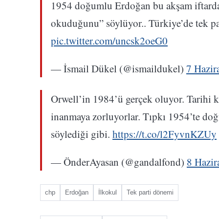
1954 doğumlu Erdoğan bu akşam iftard
okuduğunu” söylüyor.. Türkiye’de tek p
pic.twitter.com/uncsk2oeG0
— İsmail Dükel (@ismaildukel)
7 Hazir
Orwell’in 1984’ü gerçek oluyor. Tarihi k
inanmaya zorluyorlar. Tıpkı 1954’te doğu
söylediği gibi.
https://t.co/l2FyvnKZUy
— ÖnderAyasan (@gandalfond)
8 Hazir
chp
Erdoğan
İlkokul
Tek parti dönemi