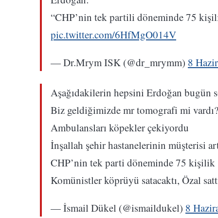
“CHP’nin tek partili döneminde 75 kişil
pic.twitter.com/6HfMgO014V
— Dr.Mrym ISK (@dr_mrymm)
8 Hazi
Aşağıdakilerin hepsini Erdoğan bugün s
Biz geldiğimizde mr tomografi mi vardı
Ambulansları köpekler çekiyordu
İnşallah şehir hastanelerinin müşterisi a
CHP’nin tek parti döneminde 75 kişili
Komünistler köprüyü satacaktı, Özal sat
— İsmail Dükel (@ismaildukel)
8 Hazir