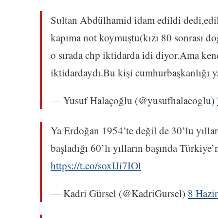
Sultan Abdülhamid idam edildi dedi,e
kapıma not koymuştu(kızı 80 sonrası doğ
o sırada chp iktidarda idi diyor.Ama k
iktidardaydı.Bu kişi cumhurbaşkanlığı y
— Yusuf Halaçoğlu (@yusufhalacoglu)
Ya Erdoğan 1954’te değil de 30’lu yıllar
başladığı 60’lı yılların başında Türkiye’n
https://t.co/soxIJi7IOl
— Kadri Gürsel (@KadriGursel)
8 Hazi