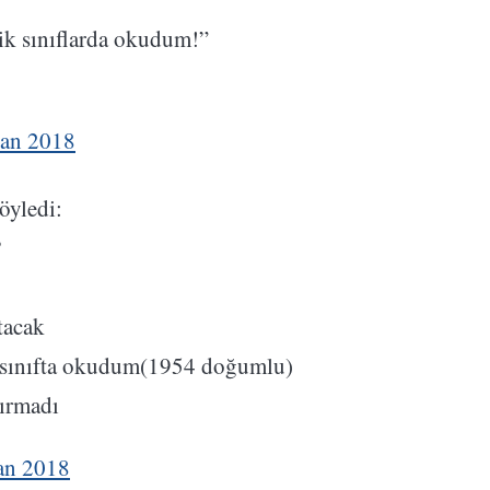
ik sınıflarda okudum!”
ran 2018
öyledi:
?
rtacak
k sınıfta okudum(1954 doğumlu)
tırmadı
an 2018