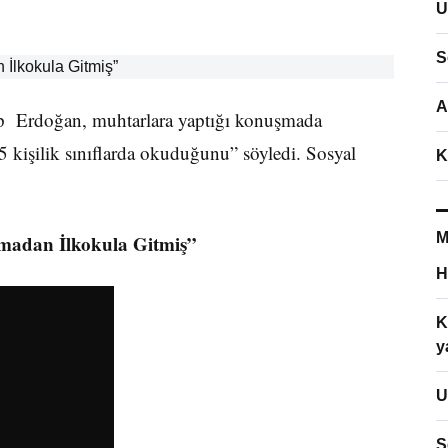
U
S
A
 Erdoğan, muhtarlara yaptığı konuşmada
 kişilik sınıflarda okuduğunu” söyledi. Sosyal
K
M
ğmadan İlkokula Gitmiş”
H
K
y
U
S