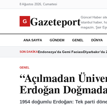
8 Ağustos 2026, Cumartesi
Gazeteport
Güncel Haber site
G
istanbul haber, h
magazin, Şair Eşre
ANA SAYFA
GÜNDEM
GENEL
DÜNYA
Endonezya’da Gemi Faciası
Diyarbakır’da 
SON DAKIKA
GENEL
“Açılmadan Üniver
Erdoğan Doğmadan
1954 doğumlu Erdoğan: Tek parti döne