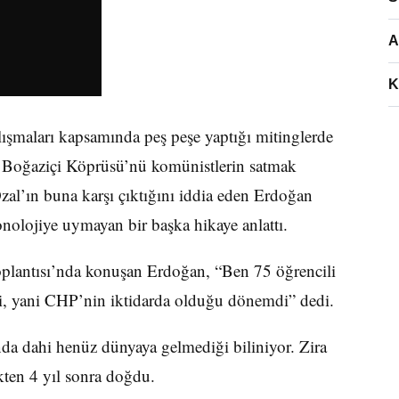
A
K
şmaları kapsamında peş peşe yaptığı mitinglerde
e Boğaziçi Köprüsü’nü komünistlerin satmak
al’ın buna karşı çıktığını iddia eden Erdoğan
onolojiye uymayan bir başka hikaye anlattı.
Toplantısı’nda konuşan Erdoğan, “Ben 75 öğrencili
i, yani CHP’nin iktidarda olduğu dönemdi” dedi.
da dahi henüz dünyaya gelmediği biliniyor. Zira
kten 4 yıl sonra doğdu.