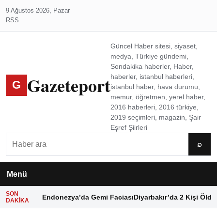
9 Ağustos 2026, Pazar
RSS
Güncel Haber sitesi, siyaset,
medya, Türkiye gündemi,
Sondakika haberler, Haber,
Gazeteport
haberler, istanbul haberleri,
G
istanbul haber, hava durumu,
memur, öğretmen, yerel haber,
2016 haberleri, 2016 türkiye,
2019 seçimleri, magazin, Şair
Eşref Şiirleri
Ara
⌕
Menü
SON
Endonezya’da Gemi Faciası
Diyarbakır’da 2 Kişi Öldü
DAKIKA