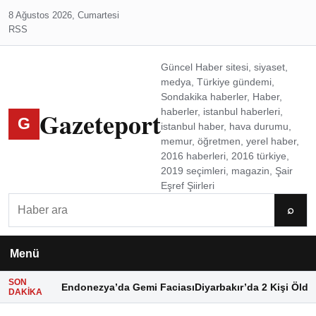
8 Ağustos 2026, Cumartesi
RSS
Güncel Haber sitesi, siyaset,
medya, Türkiye gündemi,
Sondakika haberler, Haber,
Gazeteport
haberler, istanbul haberleri,
G
istanbul haber, hava durumu,
memur, öğretmen, yerel haber,
2016 haberleri, 2016 türkiye,
2019 seçimleri, magazin, Şair
Eşref Şiirleri
Ara
⌕
Menü
SON
Endonezya’da Gemi Faciası
Diyarbakır’da 2 Kişi Öldü
DAKIKA