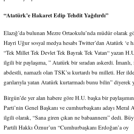
“Atatürk’e Hakaret Edip Tehdit Yağdırdı”
Elazığ’da bulunan Mezre Ortaokulu’nda müdür olarak g
Hayri Uğur sosyal medya hesabı Twitter’dan Atatürk ‘e hak
“Tek Millet Tek Devlet Tek Bayrak Tek Vatan“ yazan H.U
ilgili bir paylaşıma, ” Atatürk bir sıradan askerdi. İmanlı, i
abdestli, namazlı olan TSK’sı kurtardı bu milleti. Her il
garılarıyla yatan Atatürk kurtarmadı bunu bilin” diyerek y
Birgün’de yer alan habere göre H.U. başka bir paylaşımın
Parti’nin Genel Başkanı ve cumhurbaşkanı adayı Meral A
ilgili olarak, “Sana giren çıkan ne babaannem” dedi. Büy
Partili Hakkı Öznur’un “Cumhurbaşkanı Erdoğan’a oy