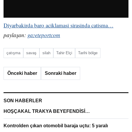
Diyarbakirda baro aciklamasi sirasinda catisma…
paylaşan:
gazeteportcom
çatışma
savaş
silah
Tahir Elçi
Tarihi bölge
Önceki haber
Sonraki haber
SON HABERLER
HOŞÇAKAL TRAKYA BEYEFENDİSİ…
Kontrolden çıkan otomobil baraja uçtu: 5 yaralı