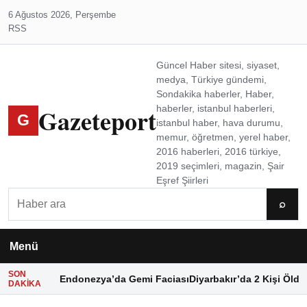
6 Ağustos 2026, Perşembe
RSS
Güncel Haber sitesi, siyaset,
medya, Türkiye gündemi,
Sondakika haberler, Haber,
Gazeteport
haberler, istanbul haberleri,
G
istanbul haber, hava durumu,
memur, öğretmen, yerel haber,
2016 haberleri, 2016 türkiye,
2019 seçimleri, magazin, Şair
Eşref Şiirleri
Ara
⌕
Menü
SON
Endonezya’da Gemi Faciası
Diyarbakır’da 2 Kişi Öldü
DAKIKA