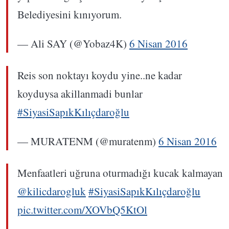
Belediyesini kınıyorum.
— Ali SAY (@Yobaz4K)
6 Nisan 2016
Reis son noktayı koydu yine..ne kadar
koyduysa akillanmadi bunlar
#SiyasiSapıkKılıçdaroğlu
— MURATENM (@muratenm)
6 Nisan 2016
Menfaatleri uğruna oturmadığı kucak kalmayan
@kilicdarogluk
#SiyasiSapıkKılıçdaroğlu
pic.twitter.com/XOVbQ5KtOl