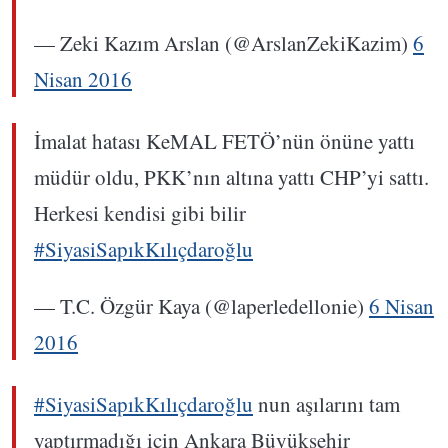
— Zeki Kazım Arslan (@ArslanZekiKazim)
6
Nisan 2016
İmalat hatası KeMAL FETÖ’nün önüne yattı
müdür oldu, PKK’nın altına yattı CHP’yi sattı.
Herkesi kendisi gibi bilir
#SiyasiSapıkKılıçdaroğlu
— T.C. Özgür Kaya (@laperledellonie)
6 Nisan
2016
#SiyasiSapıkKılıçdaroğlu
nun aşılarını tam
yaptırmadığı için Ankara Büyükşehir