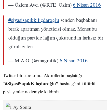
— Özlem Avcı (@RTE_Ozlm)
6 Nisan 2016
#siyasisapıkkılıçdaroğlu
senden başbakanı
bırak apartman yöneticisi olmaz. Mensubu
olduğun partide lağım çukurundan farksız bir
güruh zaten
— M.A.G. (@magrafik)
6 Nisan 2016
Twitter bir süre sonra Aktrollerin başlattığı
#SiyasiSapıkKılıçdaroğlu”
“
hashtag’ini küfürlü
paylaşımlar nedeniyle kaldırdı.