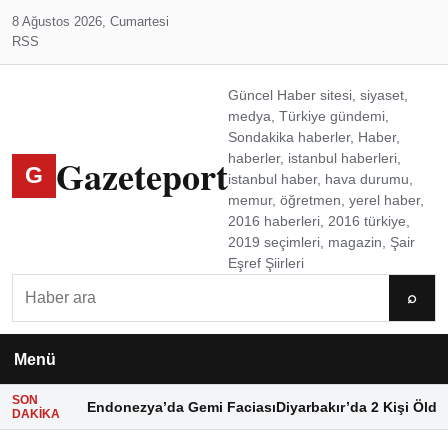
8 Ağustos 2026, Cumartesi
RSS
Güncel Haber sitesi, siyaset,
medya, Türkiye gündemi,
Sondakika haberler, Haber,
Gazeteport
haberler, istanbul haberleri,
G
istanbul haber, hava durumu,
memur, öğretmen, yerel haber,
2016 haberleri, 2016 türkiye,
2019 seçimleri, magazin, Şair
Eşref Şiirleri
Ara
⌕
Menü
SON
Endonezya’da Gemi Faciası
Diyarbakır’da 2 Kişi Öldü
DAKIKA