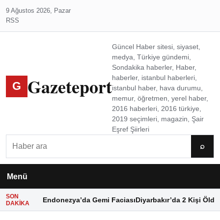
9 Ağustos 2026, Pazar
RSS
Güncel Haber sitesi, siyaset,
medya, Türkiye gündemi,
Sondakika haberler, Haber,
Gazeteport
haberler, istanbul haberleri,
G
istanbul haber, hava durumu,
memur, öğretmen, yerel haber,
2016 haberleri, 2016 türkiye,
2019 seçimleri, magazin, Şair
Eşref Şiirleri
Ara
⌕
Menü
SON
Endonezya’da Gemi Faciası
Diyarbakır’da 2 Kişi Öldü
DAKIKA