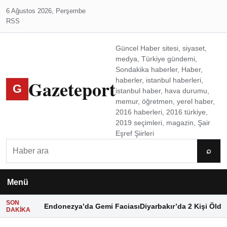
6 Ağustos 2026, Perşembe
RSS
Güncel Haber sitesi, siyaset,
medya, Türkiye gündemi,
Sondakika haberler, Haber,
Gazeteport
haberler, istanbul haberleri,
G
istanbul haber, hava durumu,
memur, öğretmen, yerel haber,
2016 haberleri, 2016 türkiye,
2019 seçimleri, magazin, Şair
Eşref Şiirleri
Ara
⌕
Menü
SON
Endonezya’da Gemi Faciası
Diyarbakır’da 2 Kişi Öldü
DAKIKA