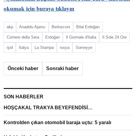
okumak için buraya tıklayın
akp
Anadolu Ajansı
Berlusconi
Bilal Erdoğan
Corriere della Sera
Erdoğan
Il Giornale d'Italia
Il Sole 24 Ore
işid
İtalya
La Stampa
rusya
Sümeyye
Önceki haber
Sonraki haber
SON HABERLER
HOŞÇAKAL TRAKYA BEYEFENDİSİ…
Kontrolden çıkan otomobil baraja uçtu: 5 yaralı