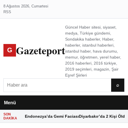
8 Ağustos 2026, Cumartesi
RSS
Güncel Haber sitesi, siyaset,
medya, Türkiye gündemi,
Sondakika haberler, Haber,
Gazeteport
haberler, istanbul haberleri,
G
istanbul haber, hava durumu,
memur, öğretmen, yerel haber,
2016 haberleri, 2016 türkiye,
2019 seçimleri, magazin, Şair
Eşref Şiirleri
Ara
⌕
Menü
SON
Endonezya’da Gemi Faciası
Diyarbakır’da 2 Kişi Öldü
DAKIKA