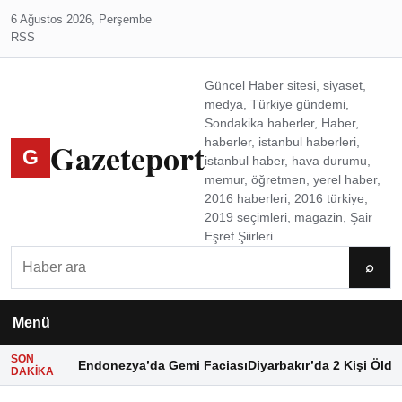
6 Ağustos 2026, Perşembe
RSS
Güncel Haber sitesi, siyaset,
medya, Türkiye gündemi,
Sondakika haberler, Haber,
Gazeteport
haberler, istanbul haberleri,
G
istanbul haber, hava durumu,
memur, öğretmen, yerel haber,
2016 haberleri, 2016 türkiye,
2019 seçimleri, magazin, Şair
Eşref Şiirleri
Ara
⌕
Menü
SON
Endonezya’da Gemi Faciası
Diyarbakır’da 2 Kişi Öldü
DAKIKA