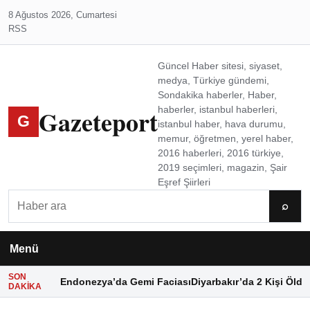
8 Ağustos 2026, Cumartesi
RSS
Güncel Haber sitesi, siyaset,
medya, Türkiye gündemi,
Sondakika haberler, Haber,
Gazeteport
haberler, istanbul haberleri,
G
istanbul haber, hava durumu,
memur, öğretmen, yerel haber,
2016 haberleri, 2016 türkiye,
2019 seçimleri, magazin, Şair
Eşref Şiirleri
Ara
⌕
Menü
SON
Endonezya’da Gemi Faciası
Diyarbakır’da 2 Kişi Öldü
DAKIKA