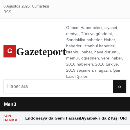
8 Ağustos 2026, Cumartesi
RSS
Güncel Haber sitesi, siyaset,
medya, Türkiye gündemi,
Sondakika haberler, Haber,
Gazeteport
haberler, istanbul haberleri,
G
istanbul haber, hava durumu,
memur, öğretmen, yerel haber,
2016 haberleri, 2016 türkiye,
2019 seçimleri, magazin, Şair
Eşref Şiirleri
Ara
⌕
Menü
SON
Endonezya’da Gemi Faciası
Diyarbakır’da 2 Kişi Öldü
DAKIKA