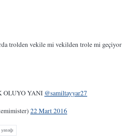
rda trolden vekile mi vekilden trole mi geçiyor
K OLUYO YANI
@samiltayyar27
mimister)
22 Mart 2016
 yasağı