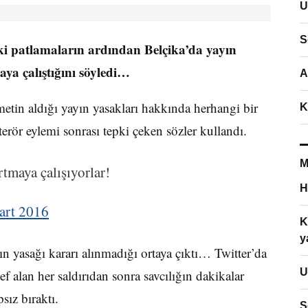
U
S
eki patlamaların ardından Belçika’da yayın
aya çalıştığını söyledi…
A
metin aldığı yayın yasakları hakkında herhangi bir
K
rör eylemi sonrası tepki çeken sözler kullandı.
M
rtmaya çalışıyorlar!
H
art 2016
K
y
n yasağı kararı alınmadığı ortaya çıktı… Twitter’da
U
f alan her saldırıdan sonra savcılığın dakikalar
sız bıraktı.
S