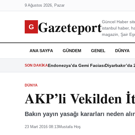
9 Ağustos 2026, Pazar
Gazeteport
Güncel Haber site
G
istanbul haber, h
magazin, Şair Eşre
ANA SAYFA
GÜNDEM
GENEL
DÜNYA
Endonezya’da Gemi Faciası
Diyarbakır’da 
SON DAKIKA
DÜNYA
AKP’li Vekilden İt
Bakın yayın yasağı kararları neden al
23 Mart 2016 08:13
Mustafa Hoş