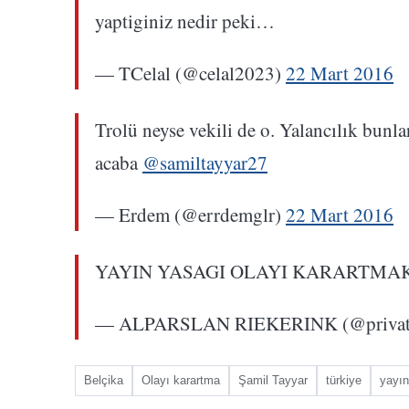
yaptiginiz nedir peki…
— TCelal (@celal2023)
22 Mart 2016
Trolü neyse vekili de o. Yalancılık bunla
acaba
@samiltayyar27
— Erdem (@errdemglr)
22 Mart 2016
YAYIN YASAGI OLAYI KARARTMA
— ALPARSLAN RIEKERINK (@private
Belçika
Olayı karartma
Şamil Tayyar
türkiye
yayın