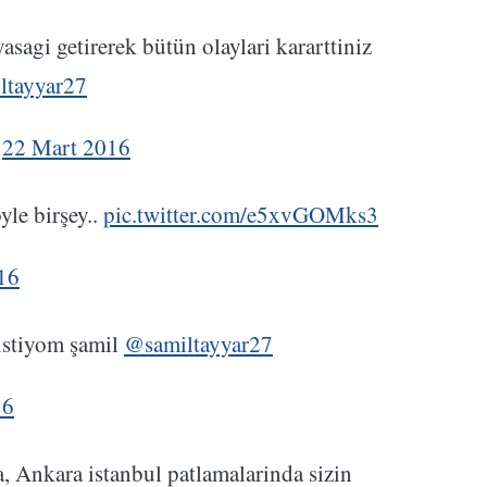
asagi getirerek bütün olaylari kararttiniz
ltayyar27
)
22 Mart 2016
yle birşey..
pic.twitter.com/e5xvGOMks3
16
istiyom şamil
@samiltayyar27
16
, Ankara istanbul patlamalarinda sizin