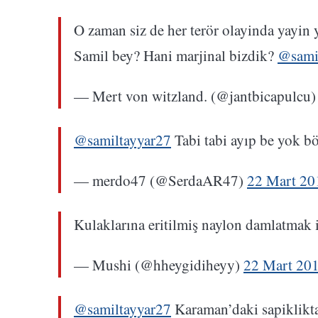
O zaman siz de her terör olayinda yayin y
Samil bey? Hani marjinal bizdik?
@sami
— Mert von witzland. (@jantbicapulcu
@samiltayyar27
Tabi tabi ayıp be yok bö
— merdo47 (@SerdaAR47)
22 Mart 20
Kulaklarına eritilmiş naylon damlatmak 
— Mushi (@hheygidiheyy)
22 Mart 20
@samiltayyar27
Karaman’daki sapiklikta