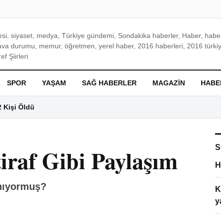
si, siyaset, medya, Türkiye gündemi, Sondakika haberler, Haber, haberl
ava durumu, memur, öğretmen, yerel haber, 2016 haberleri, 2016 türkiy
f Şiirleri
SPOR
YAŞAM
SAĞ HABERLER
MAGAZIN
HABE
2 Kişi Öldü
S
iraf Gibi Paylaşım
H
ınıyormuş?
K
y