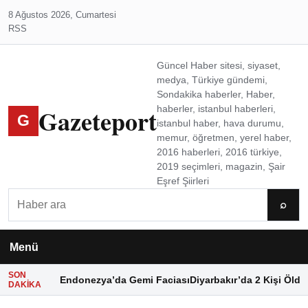
8 Ağustos 2026, Cumartesi
RSS
Güncel Haber sitesi, siyaset,
medya, Türkiye gündemi,
Sondakika haberler, Haber,
Gazeteport
haberler, istanbul haberleri,
G
istanbul haber, hava durumu,
memur, öğretmen, yerel haber,
2016 haberleri, 2016 türkiye,
2019 seçimleri, magazin, Şair
Eşref Şiirleri
Ara
⌕
Menü
SON
Endonezya’da Gemi Faciası
Diyarbakır’da 2 Kişi Öldü
DAKIKA