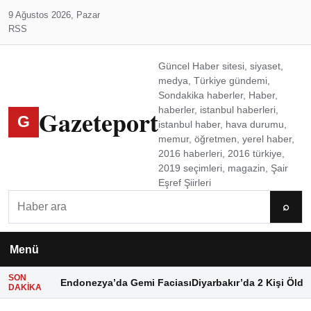
9 Ağustos 2026, Pazar
RSS
Güncel Haber sitesi, siyaset,
medya, Türkiye gündemi,
Sondakika haberler, Haber,
Gazeteport
haberler, istanbul haberleri,
G
istanbul haber, hava durumu,
memur, öğretmen, yerel haber,
2016 haberleri, 2016 türkiye,
2019 seçimleri, magazin, Şair
Eşref Şiirleri
Ara
⌕
Menü
SON
Endonezya’da Gemi Faciası
Diyarbakır’da 2 Kişi Öldü
DAKIKA