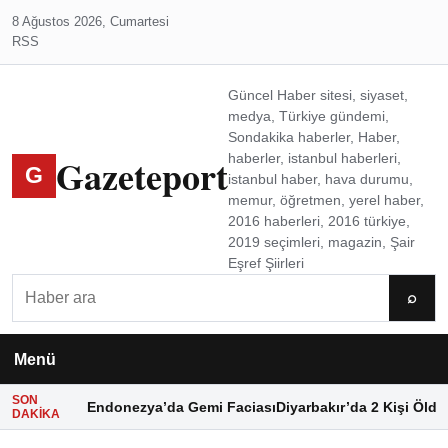
8 Ağustos 2026, Cumartesi
RSS
Güncel Haber sitesi, siyaset,
medya, Türkiye gündemi,
Sondakika haberler, Haber,
Gazeteport
haberler, istanbul haberleri,
G
istanbul haber, hava durumu,
memur, öğretmen, yerel haber,
2016 haberleri, 2016 türkiye,
2019 seçimleri, magazin, Şair
Eşref Şiirleri
Ara
⌕
Menü
SON
Endonezya’da Gemi Faciası
Diyarbakır’da 2 Kişi Öldü
DAKIKA