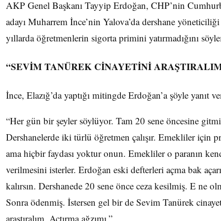
AKP Genel Başkanı Tayyip Erdoğan, CHP’nin Cumhur
adayı Muharrem İnce’nin Yalova’da dershane yöneticiliği 
yıllarda öğretmenlerin sigorta primini yatırmadığını söyle
“SEVİM TANÜREK CİNAYETİNİ ARAŞTIRALI
İnce, Elazığ’da yaptığı mitingde Erdoğan’a şöyle yanıt ve
“Her gün bir şeyler söylüyor. Tam 20 sene öncesine gitmiş
Dershanelerde iki türlü öğretmen çalışır. Emekliler için p
ama hiçbir faydası yoktur onun. Emekliler o paranın ken
verilmesini isterler. Erdoğan eski defterleri açma bak açar
kalırsın. Dershanede 20 sene önce ceza kesilmiş. E ne o
Sonra ödenmiş. İstersen gel bir de Sevim Tanürek cinayet
araştıralım. Açtırma ağzımı.”