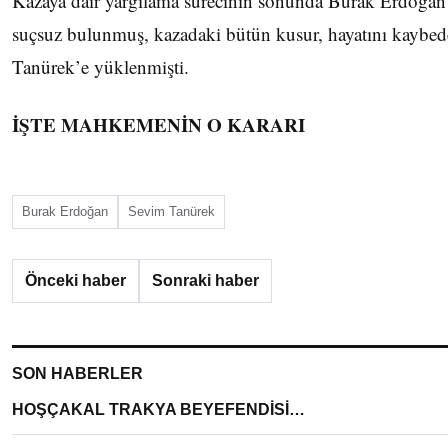
Kazaya dair yargılama sürecinin sonunda Burak Erdoğa
suçsuz bulunmuş, kazadaki bütün kusur, hayatını kaybe
Tanürek’e yüklenmişti.
İŞTE MAHKEMENİN O KARARI
Burak Erdoğan
Sevim Tanürek
Önceki haber
Sonraki haber
SON HABERLER
HOŞÇAKAL TRAKYA BEYEFENDİSİ…