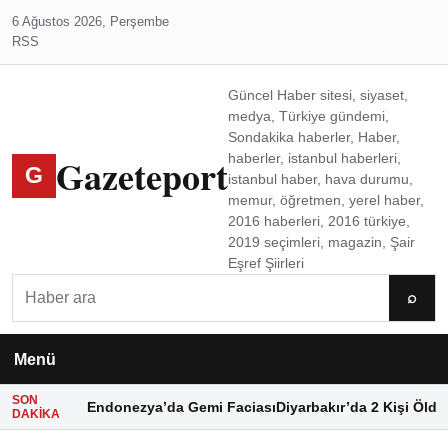
6 Ağustos 2026, Perşembe
RSS
Güncel Haber sitesi, siyaset,
medya, Türkiye gündemi,
Sondakika haberler, Haber,
Gazeteport
haberler, istanbul haberleri,
G
istanbul haber, hava durumu,
memur, öğretmen, yerel haber,
2016 haberleri, 2016 türkiye,
2019 seçimleri, magazin, Şair
Eşref Şiirleri
Ara
⌕
Menü
SON
Endonezya’da Gemi Faciası
Diyarbakır’da 2 Kişi Öldü
DAKIKA