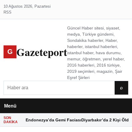
10 Ağustos 2026, Pazartesi
RSS
Güncel Haber sitesi, siyaset,
medya, Türkiye gündemi,
Sondakika haberler, Haber,
Gazeteport
haberler, istanbul haberleri,
G
istanbul haber, hava durumu,
memur, öğretmen, yerel haber,
2016 haberleri, 2016 türkiye,
2019 seçimleri, magazin, Şair
Eşref Şiirleri
Ara
⌕
Menü
SON
Endonezya’da Gemi Faciası
Diyarbakır’da 2 Kişi Öldü
DAKIKA