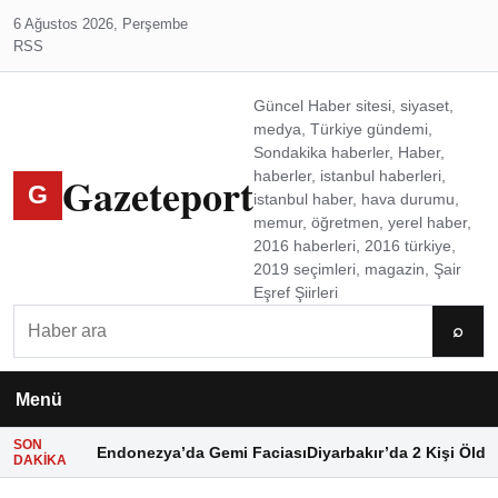
6 Ağustos 2026, Perşembe
RSS
Güncel Haber sitesi, siyaset,
medya, Türkiye gündemi,
Sondakika haberler, Haber,
Gazeteport
haberler, istanbul haberleri,
G
istanbul haber, hava durumu,
memur, öğretmen, yerel haber,
2016 haberleri, 2016 türkiye,
2019 seçimleri, magazin, Şair
Eşref Şiirleri
Ara
⌕
Menü
SON
Endonezya’da Gemi Faciası
Diyarbakır’da 2 Kişi Öldü
DAKIKA