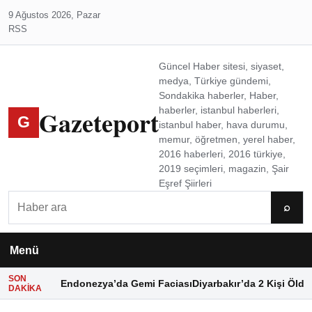
9 Ağustos 2026, Pazar
RSS
Güncel Haber sitesi, siyaset,
medya, Türkiye gündemi,
Sondakika haberler, Haber,
Gazeteport
haberler, istanbul haberleri,
G
istanbul haber, hava durumu,
memur, öğretmen, yerel haber,
2016 haberleri, 2016 türkiye,
2019 seçimleri, magazin, Şair
Eşref Şiirleri
Ara
⌕
Menü
SON
Endonezya’da Gemi Faciası
Diyarbakır’da 2 Kişi Öldü
DAKIKA