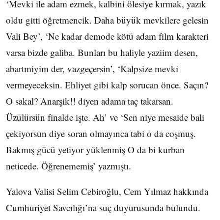
‘Mevki ile adam ezmek, kalbini ölesiye kırmak, yazık
oldu gitti öğretmencik. Daha büyük mevkilere gelesin
Vali Bey’, ‘Ne kadar demode kötü adam film karakteri
varsa bizde galiba. Bunları bu haliyle yaziim desen,
abartmiyim der, vazgeçersin’, ‘Kalpsize mevki
vermeyeceksin. Ehliyet gibi kalp sorucan önce. Saçın?
O sakal? Anarşik!! diyen adama taç takarsan.
Üzülürsün finalde işte. Ah’ ve ‘Sen niye mesaide bali
çekiyorsun diye soran olmayınca tabi o da coşmuş.
Bakmış gücü yetiyor yüklenmiş O da bi kurban
neticede. Öğrenememiş’ yazmıştı.
Yalova Valisi Selim Cebiroğlu, Cem Yılmaz hakkında
Cumhuriyet Savcılığı’na suç duyurusunda bulundu.