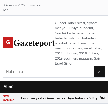
8 Ağustos 2026, Cumartesi
RSS
Güncel Haber sitesi, siyaset,
medya, Türkiye gündemi,
Sondakika haberler, Haber,
Gazeteport
haberler, istanbul haberleri,
G
istanbul haber, hava durumu,
memur, öğretmen, yerel haber,
2016 haberleri, 2016 türkiye,
2019 seçimleri, magazin, Şair
Eşref Şiirleri
Ara
⌕
Menü
SON
Endonezya’da Gemi Faciası
Diyarbakır’da 2 Kişi Öldü
DAKIKA