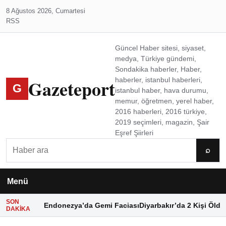
8 Ağustos 2026, Cumartesi
RSS
Güncel Haber sitesi, siyaset,
medya, Türkiye gündemi,
Sondakika haberler, Haber,
Gazeteport
haberler, istanbul haberleri,
G
istanbul haber, hava durumu,
memur, öğretmen, yerel haber,
2016 haberleri, 2016 türkiye,
2019 seçimleri, magazin, Şair
Eşref Şiirleri
Ara
⌕
Menü
SON
Endonezya’da Gemi Faciası
Diyarbakır’da 2 Kişi Öldü
DAKIKA