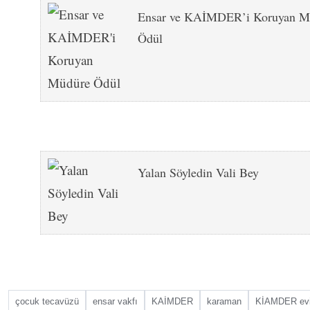
Ensar ve KAİMDER’i Koruyan M
Ödül
Yalan Söyledin Vali Bey
çocuk tecavüzü
ensar vakfı
KAİMDER
karaman
KİAMDER ev