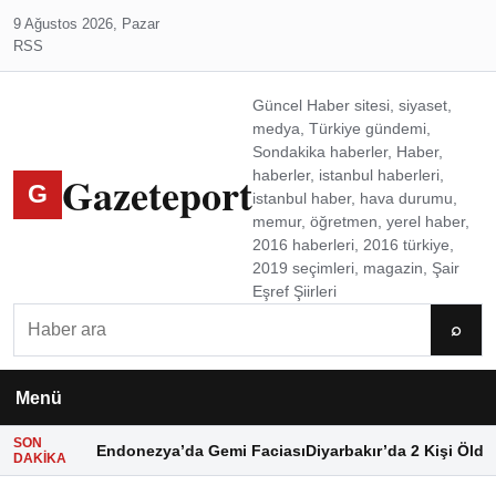
9 Ağustos 2026, Pazar
RSS
Güncel Haber sitesi, siyaset,
medya, Türkiye gündemi,
Sondakika haberler, Haber,
Gazeteport
haberler, istanbul haberleri,
G
istanbul haber, hava durumu,
memur, öğretmen, yerel haber,
2016 haberleri, 2016 türkiye,
2019 seçimleri, magazin, Şair
Eşref Şiirleri
Ara
⌕
Menü
SON
Endonezya’da Gemi Faciası
Diyarbakır’da 2 Kişi Öldü
DAKIKA