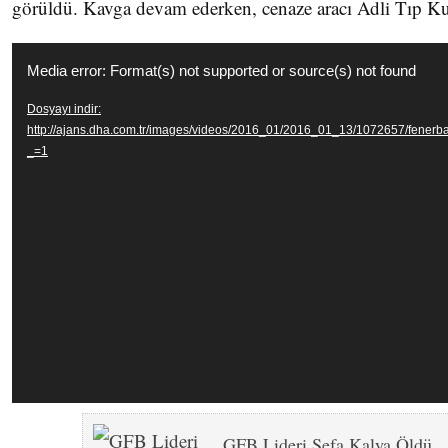
görüldü. Kavga devam ederken, cenaze aracı Adli Tıp Ku
Video
Media error: Format(s) not supported or source(s) not found
oynatıcı
Dosyayı indir:
http://ajans.dha.com.tr/images/videos/2016_01/2016_01_13/1072657/fener
_=1
GFB Lideri Sefa Kalya Öldü