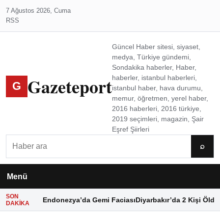
7 Ağustos 2026, Cuma
RSS
Güncel Haber sitesi, siyaset,
medya, Türkiye gündemi,
Sondakika haberler, Haber,
Gazeteport
haberler, istanbul haberleri,
G
istanbul haber, hava durumu,
memur, öğretmen, yerel haber,
2016 haberleri, 2016 türkiye,
2019 seçimleri, magazin, Şair
Eşref Şiirleri
Ara
⌕
Menü
SON
Endonezya’da Gemi Faciası
Diyarbakır’da 2 Kişi Öldü
DAKIKA