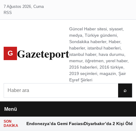
7 Ağustos 2026, Cuma
RSS
Güncel Haber sitesi, siyaset,
medya, Türkiye gündemi,
Sondakika haberler, Haber,
Gazeteport
haberler, istanbul haberleri,
G
istanbul haber, hava durumu,
memur, öğretmen, yerel haber,
2016 haberleri, 2016 türkiye,
2019 seçimleri, magazin, Şair
Eşref Şiirleri
Ara
⌕
Menü
SON
Endonezya’da Gemi Faciası
Diyarbakır’da 2 Kişi Öldü
DAKIKA