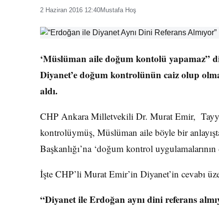
2 Haziran 2016 12:40
Mustafa Hoş
‘Müslüman aile doğum kontolü yapamaz” diy
Diyanet’e doğum kontrolünün caiz olup olma
aldı.
CHP Ankara Milletvekili Dr. Murat Emir, Tay
kontrolüymüş, Müslüman aile böyle bir anlayışta
Başkanlığı’na ‘doğum kontrol uygulamalarının 
İşte CHP’li Murat Emir’in Diyanet’in cevabı üze
“Diyanet ile Erdoğan aynı dini referans almı