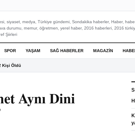
si, siyaset, medya, Türkiye gündemi, Sondakika haberler, Haber, haberl
ava durumu, memur, öğretmen, yerel haber, 2016 haberleri, 2016 türkiy
f Şiirleri
SPOR
YAŞAM
SAĞ HABERLER
MAGAZIN
HABE
2 Kişi Öldü
S
net Aynı Dini
H
”
K
y