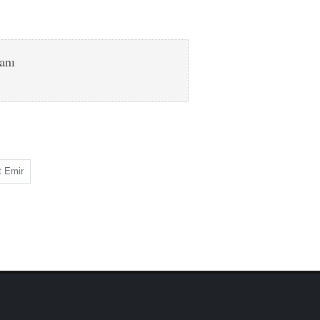
anı
t Emir