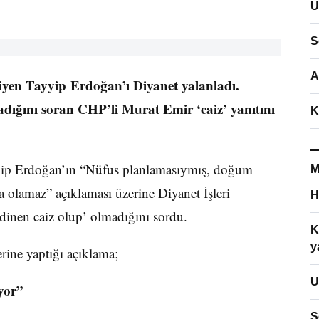
U
S
A
en Tayyip Erdoğan’ı Diyanet yalanladı.
dığını soran CHP’li Murat Emir ‘caiz’ yanıtını
K
yip Erdoğan’ın “Nüfus planlamasıymış, doğum
M
 olamaz” açıklaması üzerine Diyanet İşleri
H
dinen caiz olup’ olmadığını sordu.
K
y
rine yaptığı açıklama;
U
yor”
S