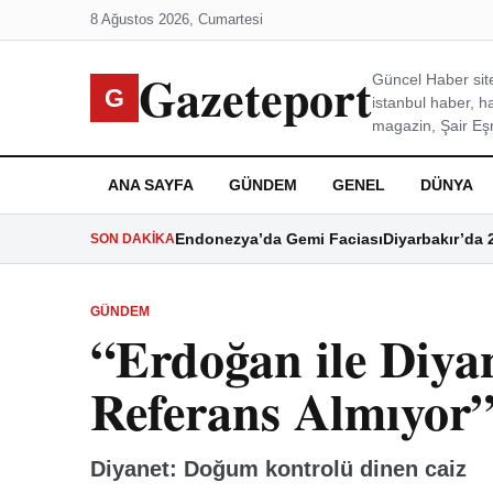
8 Ağustos 2026, Cumartesi
Gazeteport
Güncel Haber site
G
istanbul haber, h
magazin, Şair Eşre
ANA SAYFA
GÜNDEM
GENEL
DÜNYA
Endonezya’da Gemi Faciası
Diyarbakır’da 
SON DAKIKA
GÜNDEM
“Erdoğan ile Diya
Referans Almıyor
Diyanet: Doğum kontrolü dinen caiz