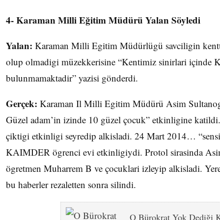
4- Karaman Milli Eğitim Müdürü Yalan Söyledi
Yalan:
Karaman Milli Egitim Müdürlügü savciligin ken
olup olmadigi müzekkerisine “Kentimiz sinirlari içinde
bulunmamaktadir” yazisi gönderdi.
Gerçek:
Karaman Il Milli Egitim Müdürü Asim Sulta
Güzel adam’in izinde 10 güzel çocuk” etkinligine katild
çiktigi etkinligi seyredip alkisladi. 24 Mart 2014… “sens
KAIMDER ögrenci evi etkinligiydi. Protol sirasinda Asim
ögretmen Muharrem B ve çocuklari izleyip alkisladi. Yerel s
bu haberler rezaletten sonra silindi.
O Bürokrat Yok Dediği