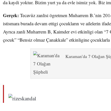
da kaydi yoktur. Bizim yurt ya da evle isimiz yok. Biz ima
Gerçek:
Tecavüz zanlisi ögretmen Muharrem B.’nin 2014
istismara burada devam ettigi çocukların ve ailelerin ifade
Ayrıca zanli Muharrem B, Kaimder evi etkinligi olan “7 
çocuk” “Bensiz olmaz Çanakkale” etkinligine çocuklarla k
Karaman’da 7 Olağan Şü