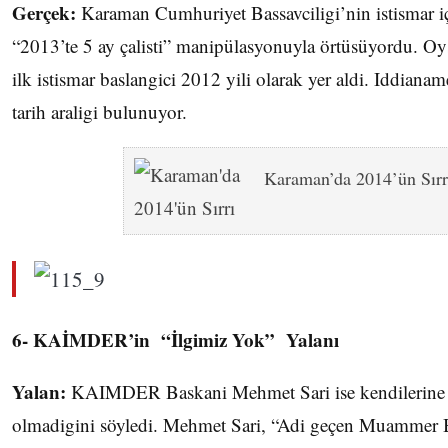
Gerçek:
Karaman Cumhuriyet Bassavciligi’nin istismar iç
“2013’te 5 ay çalisti” manipülasyonuyla örtüsüyordu. Oysa
ilk istismar baslangici 2012 yili olarak yer aldi. Iddian
tarih araligi bulunuyor.
Karaman’da 2014’ün Sırr
6- KAİMDER’in “İlgimiz Yok” Yalanı
Yalan:
KAIMDER Baskani Mehmet Sari ise kendilerine ba
olmadigini söyledi. Mehmet Sari, “Adi geçen Muammer B.