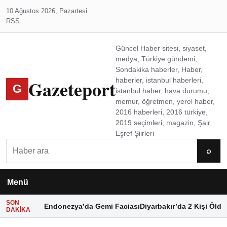
10 Ağustos 2026, Pazartesi
RSS
Güncel Haber sitesi, siyaset,
medya, Türkiye gündemi,
Sondakika haberler, Haber,
Gazeteport
haberler, istanbul haberleri,
G
istanbul haber, hava durumu,
memur, öğretmen, yerel haber,
2016 haberleri, 2016 türkiye,
2019 seçimleri, magazin, Şair
Eşref Şiirleri
Ara
⌕
Menü
SON
Endonezya’da Gemi Faciası
Diyarbakır’da 2 Kişi Öldü
DAKIKA