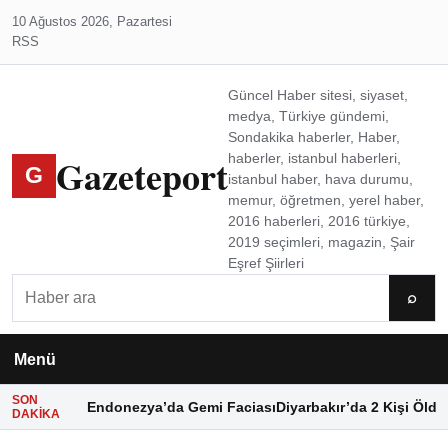
10 Ağustos 2026, Pazartesi
RSS
Güncel Haber sitesi, siyaset,
medya, Türkiye gündemi,
Sondakika haberler, Haber,
Gazeteport
haberler, istanbul haberleri,
G
istanbul haber, hava durumu,
memur, öğretmen, yerel haber,
2016 haberleri, 2016 türkiye,
2019 seçimleri, magazin, Şair
Eşref Şiirleri
Ara
⌕
Menü
SON
Endonezya’da Gemi Faciası
Diyarbakır’da 2 Kişi Öldü
DAKIKA