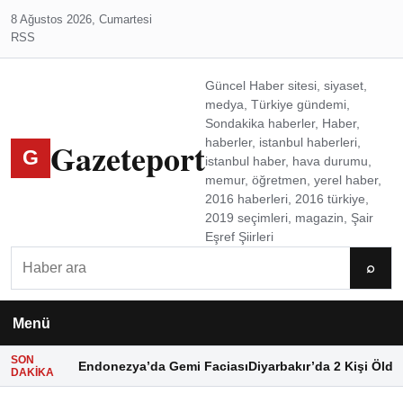
8 Ağustos 2026, Cumartesi
RSS
Güncel Haber sitesi, siyaset,
medya, Türkiye gündemi,
Sondakika haberler, Haber,
Gazeteport
haberler, istanbul haberleri,
G
istanbul haber, hava durumu,
memur, öğretmen, yerel haber,
2016 haberleri, 2016 türkiye,
2019 seçimleri, magazin, Şair
Eşref Şiirleri
Ara
⌕
Menü
SON
Endonezya’da Gemi Faciası
Diyarbakır’da 2 Kişi Öldü
DAKIKA