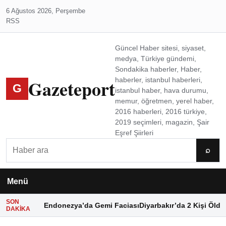
6 Ağustos 2026, Perşembe
RSS
Güncel Haber sitesi, siyaset,
medya, Türkiye gündemi,
Sondakika haberler, Haber,
Gazeteport
haberler, istanbul haberleri,
G
istanbul haber, hava durumu,
memur, öğretmen, yerel haber,
2016 haberleri, 2016 türkiye,
2019 seçimleri, magazin, Şair
Eşref Şiirleri
Ara
⌕
Menü
SON
Endonezya’da Gemi Faciası
Diyarbakır’da 2 Kişi Öldü
DAKIKA