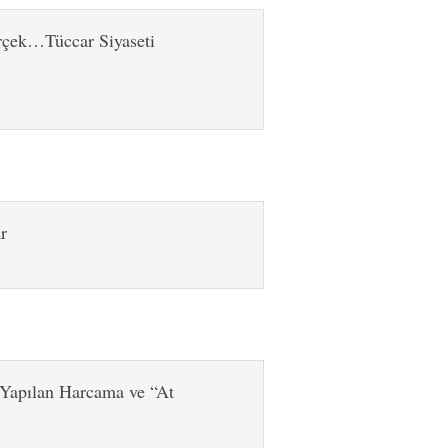
çek…Tüccar Siyaseti
r
e Yapılan Harcama ve “At