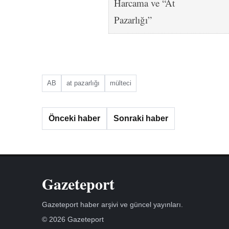
AB
at pazarlığı
mülteci
Önceki haber
Sonraki haber
Gazeteport
Gazeteport haber arşivi ve güncel yayınları.
© 2026 Gazeteport