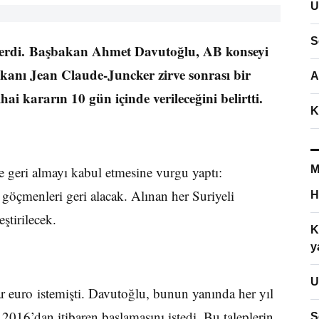
U
S
a erdi. Başbakan Ahmet Davutoğlu, AB konseyi
nı Jean Claude-Juncker zirve sonrası bir
A
ai kararın 10 gün içinde verileceğini belirtti.
K
e geri almayı kabul etmesine vurgu yaptı:
M
göçmenleri geri alacak. Alınan her Suriyeli
H
ştirilecek.
K
y
U
r euro istemişti. Davutoğlu, bunun yanında her yıl
 2016’dan itibaren başlamasını istedi. Bu taleplerin
S