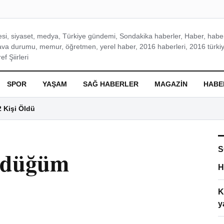
si, siyaset, medya, Türkiye gündemi, Sondakika haberler, Haber, haberl
ava durumu, memur, öğretmen, yerel haber, 2016 haberleri, 2016 türkiy
f Şiirleri
SPOR
YAŞAM
SAĞ HABERLER
MAGAZIN
HABE
2 Kişi Öldü
S
ördüğüm
H
K
y