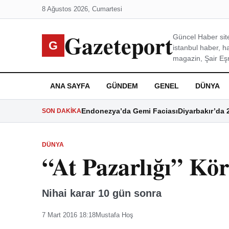
8 Ağustos 2026, Cumartesi
Gazeteport
Güncel Haber site
G
istanbul haber, h
magazin, Şair Eşre
ANA SAYFA
GÜNDEM
GENEL
DÜNYA
Endonezya’da Gemi Faciası
Diyarbakır’da 
SON DAKIKA
DÜNYA
“At Pazarlığı” K
Nihai karar 10 gün sonra
7 Mart 2016 18:18
Mustafa Hoş