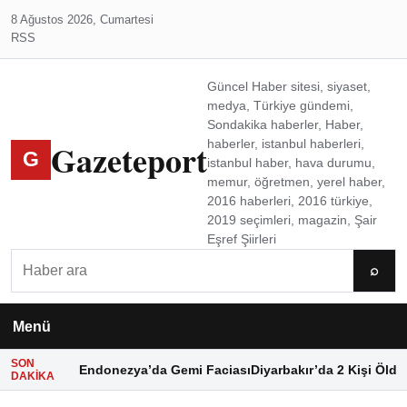
8 Ağustos 2026, Cumartesi
RSS
Güncel Haber sitesi, siyaset,
medya, Türkiye gündemi,
Sondakika haberler, Haber,
Gazeteport
haberler, istanbul haberleri,
G
istanbul haber, hava durumu,
memur, öğretmen, yerel haber,
2016 haberleri, 2016 türkiye,
2019 seçimleri, magazin, Şair
Eşref Şiirleri
Ara
⌕
Menü
SON
Endonezya’da Gemi Faciası
Diyarbakır’da 2 Kişi Öldü
DAKIKA